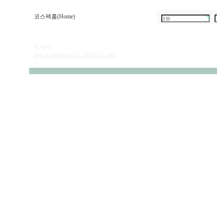
코스팩홈(Home)
지앤씨
http://cospack.co.kr/../club/?cb_gnc1