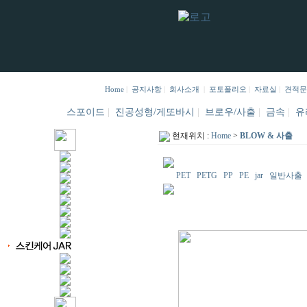
Home
|
공지사항
|
회사소개
|
포토폴리오
|
자료실
|
견적문
스포이드
|
진공성형/게또바시
|
브로우/사출
|
금속
|
유
현재위치 :
Home
>
BLOW & 사출
PET
PETG
PP
PE
jar
일반사출