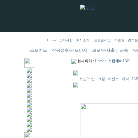
Home
|
공지사항
|
회사소개
|
포토폴리오
|
자료실
|
견적문
스포이드
|
진공성형/게또바시
|
브로우/사출
|
금속
|
유
현재위치 :
Home
>
스킨케어JAR
로션/스킨
크림
에센스
기타
JA