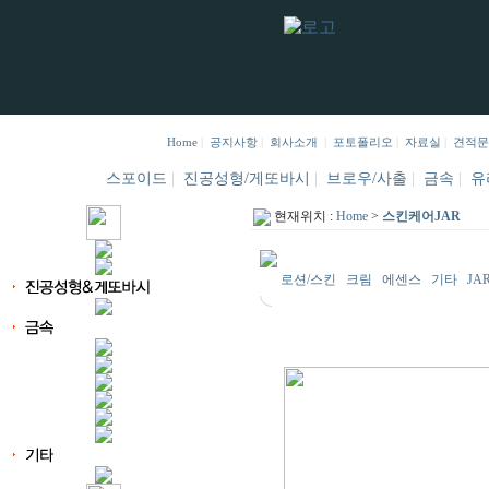
Home
|
공지사항
|
회사소개
|
포토폴리오
|
자료실
|
견적문
스포이드
|
진공성형/게또바시
|
브로우/사출
|
금속
|
유
현재위치 :
Home
>
스킨케어JAR
로션/스킨
크림
에센스
기타
JA