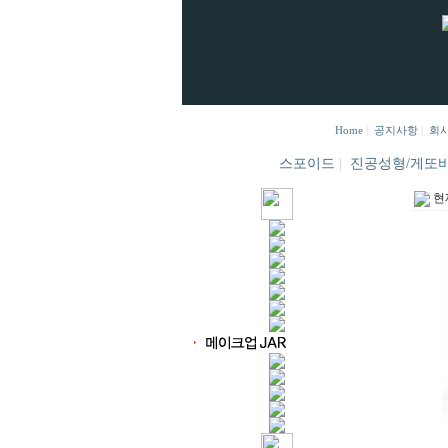
Home
|
공지사항
|
회
스포이드
|
진공성형/게또
현