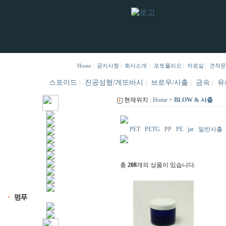
Home
|
공지사항
|
회사소개
|
포토폴리오
|
자료실
|
견적문
스포이드
|
진공성형/게또바시
|
브로우/사출
|
금속
|
유
현재위치 :
Home
>
BLOW & 사출
PET
PETG
PP
PE
jar
일반사출
총
208
개의 상품이 있습니다.