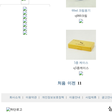
60ml 크림용기
sj060크림
5종 케이스
sj5종케이스
처음
이전
11
회사소개
|
이용약관
|
개인정보보호정책
|
이용안내
|
사업제휴
|
광고안