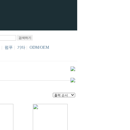
브
|
펌푸
|
기타
|
ODM/OEM