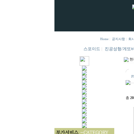
Home
|
공지사항
|
회
스포이드
|
진공성형/게또
현
P
총
20