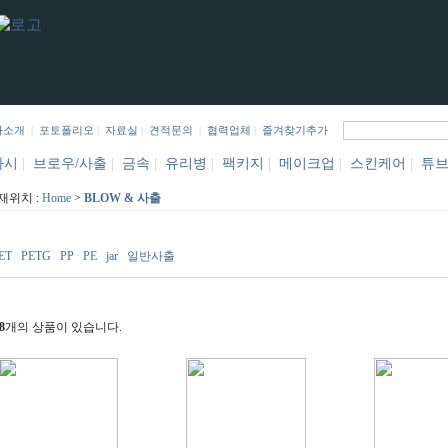
사소개
|
포토폴리오
|
자료실
|
견적문의
|
협력업체
|
즐겨찾기추가
바시
|
브로우/사출
|
금속
|
유리병
|
팩키지
|
메이크업
|
스킨케어
|
튜
재위치 :
Home
>
BLOW & 사출
ET
PETG
PP
PE
jar
일반사출
8
개의 상품이 있습니다.