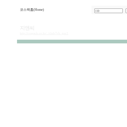
코스팩홈(Home)
지앤씨
http://cospack.co.kr/../club/?cb_gnc1